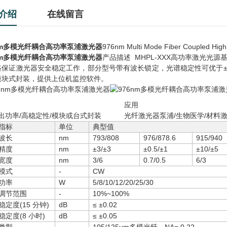
介绍
在线留言
nm多模光纤耦合高功率泵浦激光器
976nm Multi Mode Fiber Coupled Hig
nm多模光纤耦合高功率泵浦激光器
产品描述 MHPL-XXX高功率激光光
路保证激光器安全稳定工作，部分型号带有波长锁定，光谱稳定性可优于±
模块式封装，提供上位机监控软件。
应用
出功率/高稳定性/模块或台式封装
光纤激光器泵浦/生物医学/材料
指标
单位
典型值
波长
nm
793/808
976/878.6
915/940
精度
nm
±3/±3
±0.5/±1
±10/±5
宽度
nm
3/6
0.7/0.5
6/3
模式
-
CW
功率
W
5/8/10/12/20/25/30
调节范围
-
10%~100%
稳定度(15 分钟)
dB
≤ ±0.02
稳定度(8 小时)
dB
≤ ±0.05