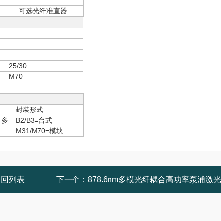
可选光纤准直器
25/30
M70
封装形式
m多
B2/B3=台式
M31/M70=模块
返回列表
下一个：
878.6nm多模光纤耦合高功率泵浦激