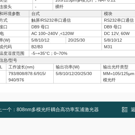
类型
-
105/125μm多模光纤，NA= 0.22
连接头
-
裸纤
和环境参数
台式
模块
方式
触屏/RS232串口通信
RS232串口通信
接口
DB9 母口
DB9 母口
电
AC 100~240V ,<120W
DC 12V, 60W
率(W)
5/8/10/12
20/25/30
5/8/10/12
或代码
B2/B3
M31
温度湿度范围
-5~+35°C；0~70%
信息/型号
L
工作波长(nm)
输出功率(W)
输出光纤类型
793/808/878.6/915/
5/8/10/12/20/25/30
MM=105/125μ
940/976
模光纤
上一个：
808nm多模光纤耦合高功率泵浦激光器