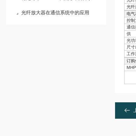
光纤
光纤
光纤放大器在通信系统中的应用
电气
控制
通信
供 
光功
尺寸
工作
订购
MHP