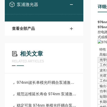
泵浦激光器
详细
976
976
查看全部产品
控电
式或
特性
相关文章
高输
光学
RELATED ARTICLES
工作
波长
光谱
工作
974nm波长单模光纤耦合泵浦激光器核心优势详解
输出
功率
规范运维延长寿命 974nm 泵浦激光器养护要点
短期
长期
稳定可靠 974nm 单模光纤耦合泵浦激光器详解